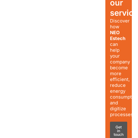
our
servic
Discover
how
NEO
Estech
can
help
your
company
become
more
efficient,
reduce
energy
consumption
and
digitize
processes.
Get
in
touch