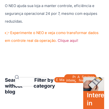
O NEO ajuda sua loja a manter controle, eficiência e
segurança operacional 24 por 7, mesmo com equipes
reduzidas.
👉 Experimente o NEO e veja como transformar dados
em controle real da operação.
Clique aqui!
Data
Productivity
About
Savings
Search
Filter by
Energy
Maintenance
intelligence
Neo
without
category
blog
Interes
in