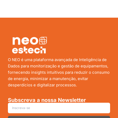
O NEO é uma plataforma avançada de Inteligência de
Dados para monitorização e gestão de equipamentos,
fornecendo insights intuitivos para reduzir o consumo
de energia, minimizar a manutenção, evitar
desperdícios e digitalizar processos.
Subscreva a nossa Newsletter