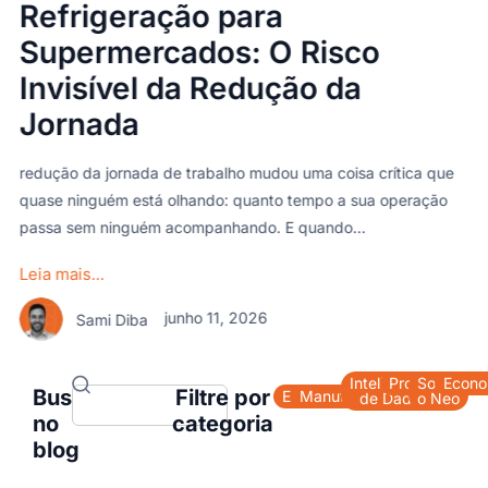
ração para
refriger
rcados: O Risco
na efici
l da Redução da
superm
A conta de energ
do varejo alimen
da de trabalho mudou uma coisa crítica que
conta raramente 
stá olhando: quanto tempo a sua operação
ém acompanhando. E quando...
Leia mais...
Sami Dib
junho 11, 2026
a
Inteligência
Produtividad
Sobre
Econo
Busque
Filtre por
Energia
Manutenção
de Dado
o Neo
no
categoria
blog